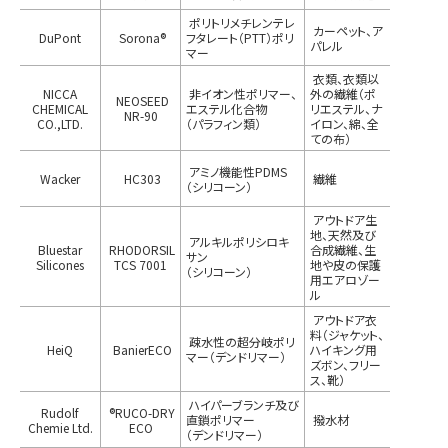
ポリトリメチレンテレ
カーペット、ア
DuPont
Sorona®
フタレート（PTT）ポリ
パレル
マー
衣類、衣類以
NICCA
非イオン性ポリマー、
外の繊維（ポ
NEOSEED
CHEMICAL
エステル化合物
リエステル、ナ
NR-90
CO.,LTD.
（パラフィン類）
イロン、綿、全
ての布）
アミノ機能性PDMS
Wacker
HC303
繊維
（シリコーン）
アウトドア生
地、天然及び
アルキルポリシロキ
Bluestar
RHODORSIL
合成繊維、生
サン
Silicones
TCS 7001
地や皮の保護
（シリコーン）
用エアロゾー
ル
アウトドア衣
料（ジャケット、
疎水性の超分岐ポリ
HeiQ
BanierECO
ハイキング用
マー（デンドリマー）
ズボン、フリー
ス、靴）
ハイパーブランチ及び
Rudolf
®RUCO-DRY
直鎖ポリマー
撥水材
Chemie Ltd.
ECO
（デンドリマー）