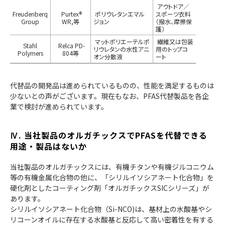
アウトドア／
Freudenberq
Purtex®
ポリウレタンエマル
スポーツ衣料
Group
WR,等
ジョン
（撥水、摩擦保
護）
マットポリエーテルポ
繊維又は包装
Stahl
Relca PD-
リウレタンの水性アニ
用のトップコ
Polymers
804等
オン分散液
ート
代替品の開発品は進められているものの、性能を満足するものは
少ないとの声がございます。現在もなお、PFAS代替製品を各企
業で検討が進められています。
Ⅳ. 当社製品のオルガチックスでPFASを代替できる
用途・製品はないか
当社製品のオルガチックスには、有機チタンや有機ジルコニウム
等の有機金属化合物の他に、「シリルイソシアネート化合物」を
硬化剤としたコーティング剤「オルガチックスSICシリーズ」が
あります。
シリルイソシアネート化合物（Si-NCO)は、基材上の水酸基やシ
リコーンオイルに存在する水酸基と反応して高い密着性を有する