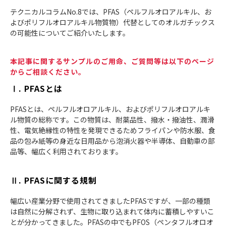
テクニカルコラムNo.8では、PFAS（
ペルフルオロアルキル、お
よびポリフルオロアルキル物質
物）代替としてのオルガチックス
の可能性についてご紹介いたします。
本記事に関するサンプルのご用命、ご質問等は以下のページ
からご相談ください。
Ⅰ. PFASとは
PFASとは、
ペルフルオロアルキル、およびポリフルオロアルキ
ル物質
の総称です。この物質は、耐薬品性、撥水・撥油性、潤滑
性、電気絶縁性の特性を発現できるためフライパンや防水服、食
品の包み紙等の身近な日用品から泡消火器や半導体、自動車の部
品等、幅広く利用されております。
Ⅱ. PFASに関する規制
幅広い産業分野で使用されてきましたPFASですが、一部の種類
は自然に分解されず、生物に取り込まれて体内に蓄積しやすいこ
とが分かってきました。PFASの中でもPFOS（ペンタフルオロオ