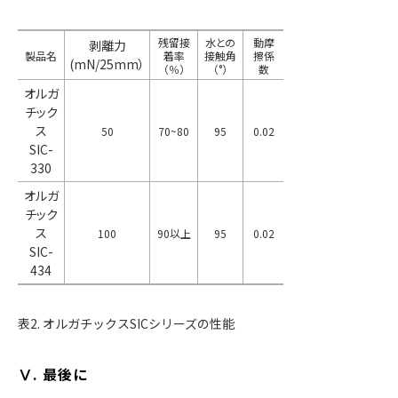
残留接
水との
動摩
剥離力
製品名
着率
接触角
擦係
(mN/25mm）
（％）
（°）
数
オルガ
チック
ス
50
70~80
95
0.02
SIC-
330
オルガ
チック
ス
100
90以上
95
0.02
SIC-
434
表2. オルガチックスSICシリーズの性能
Ⅴ. 最後に