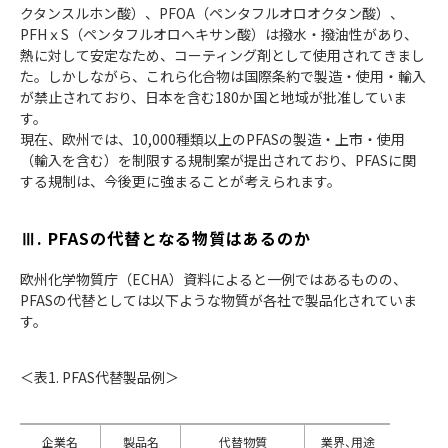
クタンスルホン酸）、PFOA（ペンタフルオロオクタン酸）、
PFHｘS（ペンタフルオロヘキサン酸）は撥水・撥油性があり、
熱に対して安定なため、コーティング剤として使用されてきまし
た。しかしながら、これら化合物は国際条約で製造・使用・輸入
が禁止されており、日本を含む180か国と地域が批准していま
す。
現在、欧州では、10,000種類以上のPFASの製造・上市・使用
（輸入を含む）を制限する規制案が提出されており、PFASに関
する規制は、今後更に強まることが考えられます。
Ⅲ. PFASの代替となる物質はあるのか
欧州化学物質庁（ECHA）資料によると一例ではあるものの、
PFASの代替としては以下ような物質が各社で製品化されていま
す。
＜表1. PFAS代替製品例＞
企業名
製品名
代替物質
業界、用途